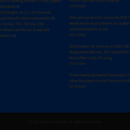
COVID Vaccine Card Scheme
sis Is Getting Worse — And Urgent
s Needed
(4)
07/12/2026
rial Begins in U.S. for Kenyan
New Jersey Nurses Linked to $20.7 
ound Dead in Massachusetts
(4)
Medicare Fraud Scheme as Guilty 
s Essibu: The 19-Year-Old
and Indictments Grow
n-American Nurse Graduate
07/11/2026
istory
(4)
Best States for Nurses in 2026: W
Registered Nurses, NPs and LPNs 
Most After Cost of Living
07/11/2026
Three Nursing Home Employees C
After Resident Found Covered in 
07/11/2026
© 2026 Nurse Penpal. All rights Reserved.