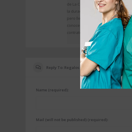
de La Ceremonia de la Arena, os habl
la duración y del lugar. Cada grano
pero lleno de experiencias y vivenc
conocemos. Para realizar la ceremo
contrato oficial en el juzgado.
Reply To: Regalos Personalizados Muy Origina
Name (required):
Mail (will not be published) (required):