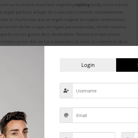
 such as to receive more facts regarding
myblog
kindly check out our
 regalo perfecto al lugar de tu elección y comprar completamente
zado es mucho más que un regalo original, es regalar sentimientos,
a sección de kits o cajas de regalo personalizadas, donde nuestras
jarán con los gustos de tu destinatario. Diseña tu propio póster,
ombre con los días de los cumpleaños de todos los miembros de la
 personalizado que no encontrarás en ningún otro sitio. No vas a
talle único. A continuación, te damos algunas ideas de regalos
dad, cumpleaños, aniversario, San Valentín… Si quieres realmente
Login
or que hacerlo con un Bono Experiencia para jugar al Escape Room
 baratos para cumpleaños infantiles. Puedes personalizar algunos
 a los pequeños como recordatorio de cumpleaños.
dos recipientes pequeños serán vertidos alternativamente por los
 simbolizando la unidad de la pareja. Entonces los novios tomaban
unían en un recipiente, simbolizando la unión A continuación, vaciad
 mezclar pensamientos, ilusiones, sinsabores y alegrías, así
ando sólidas raíces, manteniendo vuestra independencia como
amor y el camino futuro para recorrerlo juntos. En la primera parte