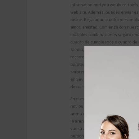
information and you would certainly
web site. Además, puedes enviar ese
online. Regalar un cuadro personali
amor, amistad. Comienza con nuestr
múltiples combinaciones seguro enca
cuadro de cumpleaños o cuadro de n
familia, que será un cuadro único y
recorrerte el mundo buscando ese de
baratos que podrás regalar en Navi
sorprender a una persona, nada mej
en Sevilla También tenemos regalos
de nuestros artículos y entregarlo
En el momento de la Ceremonia, los 
novios en un recipiente más grande,
arena del lugar de nacimiento y las 
la arena en el recipiente para poder
vuestras existencias se unen form
personas enlazadas por el nexo del 