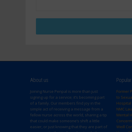
About us
Popular
Joining Nurse Penpal is more than just
Former P
signing up for a service; it’s becoming part
to Sexual
of a family. Our members find joy in the
Hospital
simple act of receiving a message from a
NMC Laun
fellow nurse across the world, sharing a tip
Mental H
that could make someone’s shift a little
Concern
easier, or just knowing that they are part of
Weill Co