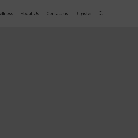
ellness
About Us
Contact us
Register