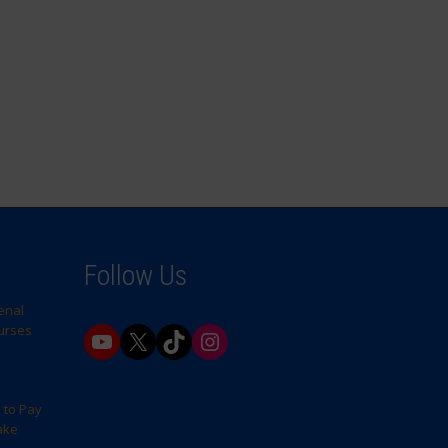
Follow Us
enal
Nurses
YouTube
X
TikTok
Instagram
 to Pay
ake