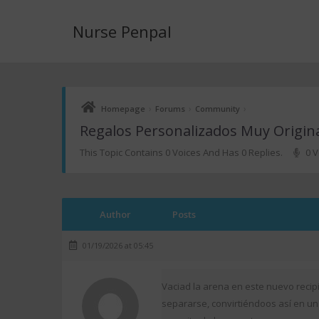
Nurse Penpal
›
›
›
Homepage
Forums
Community
Regalos Personalizados Muy Origina
This Topic Contains 0 Voices And Has 0 Replies.
0 V
Author
Posts
01/19/2026 at 05:45
Vaciad la arena en este nuevo recip
separarse, convirtiéndoos así en un