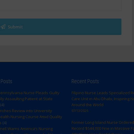
Submit
 Posts
Recent Posts
ennsylvania Nurse Pleads Guilty
Filipino Nurse Leads Specialized R
ly Assaulting Patient at State
Care Unit in Abu Dhabi, Inspiring 
(4)
Around the World
ches Review into University
07/13/2026
ealth Nursing Course Amid Quality
Former Long Island Nurse Ordered
s
(4)
Record $544,000 Fine in Massive F
rnell Warns America’s Nursing