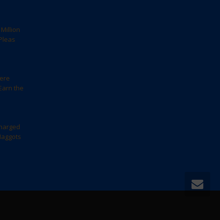
Million
Pleas
here
Earn the
harged
Maggots