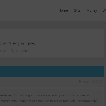
Home
Gifts
Money
W
les Y Especiales
oices
0 Replies
#14705
REPLY
iente, en donde los granos se mezclarán y no podrán volver a
 matrimonio unido por el amor. Los hebreos también utilizaban este