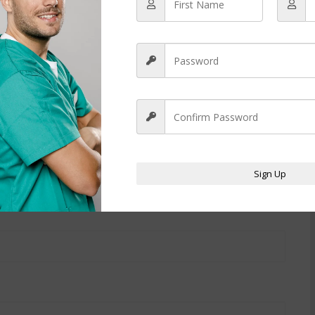
é de los orígenes del ritual, de cómo se desarrolla la ceremonia, de
 de arena representa un momento único, diferente el uno del otro,
ias que os han ayudado a crecer y a ser las personas que hoy
nia podéis elegir el momento que creáis más adecuado después del
les Y Especiales
Sign Up