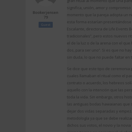
gran ritual al momento que una par
significa, unión, amor y compromiso
Bookerjensen
momento que la pareja adopta un niñ
79
esta forma estarían presentándose
Guest
Escalante, directora de Life Events
tradicionales”, pero estos nuevos r
el de la luz o de la arena con el qu
dos, para ser uno”. Si es que no ha
sin duda, lo que no puede faltar en
Se dice que este tipo de ceremonia p
cuales llamaban el ritual como el pac
contrato o acuerdo, los hebreos sol
aquello con la intención que las pe
toda la vida. Sin embargo, otros his
las antiguas bodas hawaianas que s
dejar dos vidas separadas y empezar
metodología ya que se debe realizar
dichos sus votos, el novio y la novia