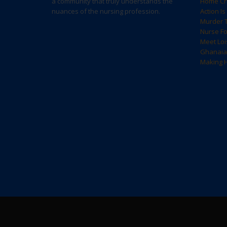
a community that truly understands the
Home Cri
nuances of the nursing profession.
Action I
Murder T
Nurse F
Meet Loi
Ghanaia
Making H