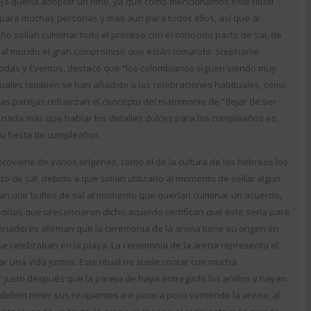
eja quería adoptar un niño, ya que como mencionamos este ritual
 para muchas personas y más aún para todos ellos, así que al
o solían culminar todo el proceso con el conocido pacto de sal, de
 al mundo el gran compromiso que están tomando. Stephanie
 Bodas y Eventos, destacó que “los colombianos siguen siendo muy
ituales también se han añadido a las celebraciones habituales, como
e las parejas refuerzan el concepto del matrimonio de “dejar de ser
y nada más que hablar los detalles dulces para los cumpleaños es,
 tu fiesta de cumpleaños
roviene de varios orígenes, como el de la cultura de los hebreos los
to de sal, debido a que solían utilizarlo al momento de sellar algún
ían unir bultos de sal al momento que querían culminar un acuerdo,
rsonas que presenciaron dicho acuerdo certifican que este seria para
toriadores afirman que la ceremonia de la arena tiene su origen en
e celebraban en la playa. La ceremonia de la arena representa el
 una vida juntos. Este ritual no suele contar con mucha
 justo después que la pareja de haya entregado los anillos y hayan
 deben tener sus recipientes e ir poco a poco vertiendo la arena, al