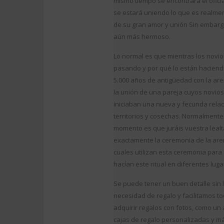
mismo tiempo se encontrará el oficia
se estará uniendo lo que es realme
de su gran amor y unión Sin embarg
aún más hermoso.
Lo normal es que mientras los novios
pasando y por qué lo están haciend
5.000 años de antigüedad con la are
la unión de una pareja cuyos novios
iniciaban una nueva y fecunda rela
territorios y cosechas. Normalmente 
momento es que juráis vuestra lealt
exactamente la ceremonia de la are
cuales utilizan esta ceremonia para
hacían este ritual en diferentes lug
Se puede tener un buen detalle sin
necesidad de regalo y facilitamos t
adquirir regalos con fotos, como un
cajas de regalo personalizadas y má