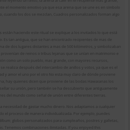
nte leyendo un texto, la arena al caer en el recipiente más grande,
nte el momento emotivo ya que esa arena que se une es en símbolo
o, cuando los dos se mezclan, Cuadros personalizados forman algo
 están haciendo este ritual se explique a los invitados lo que está
o. Es tan antigua, que se han encontrado recipientes de mas de
na de dos lugares distantes a mas de 500 kilómetros, y simbolizaban
 provenían de reinos o tribus lejanas que se unían en matrimonio e
ción como un solo pueblo, mas grande, con mayores recursos,
se realiza después del intercambio de anillos y votos, ya que es el
ad y amor el uno por el otro No esta muy claro de dónde proviene
na, hay quienes dicen que proviene de las bodas Hawaianas los
 sellar su unión, pero también se ha descubierto que antiguamente
ares del mundo como señal de unión entre diferentes tierras.
 la necesidad de gastar mucho dinero. Nos adaptamos a cualquier
odo el proceso de manera individualizada. Por ejemplo, puedes
 álbum; globos personalizados para cumpleaños, postres y galletas,
s. Tenemos combinaciones ilimitadas. If you enjoyed this