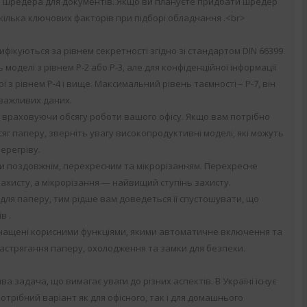
 шредера для документів. Якщо ви плануєте придбати шредер
 кілька ключових факторів при підборі обладнання .<br>
фікуються за рівнем секретності згідно зі стандартом DІN 66399.
моделі з рівнем Ρ-2 або P-3, але для конфіденційної інформації
з рівнем P-4 і вище. Максимальний рівень таємності – Ρ-7, він
 важливих даних.
 враховуючи обсягу роботи вашого офісу. Якщо вам потрібно
г паперу, зверніть увагу високопродуктивні моделі, які можуть
ерегріву.
и поздовжнім, перехресним та мікрорізанням. Перехресне
хисту, а мікрорізання — найвищий ступінь захисту.
 для паперу, тим рідше вам доведеться її спустошувати, що
в .
оснащені корисними функціями, якими автоматичне включення та
астрягання паперу, охолодження та замки для безпеки.
 задача, що вимагає уваги до різних аспектів. В Україні існує
отрібний варіант як для офісного, так і для домашнього