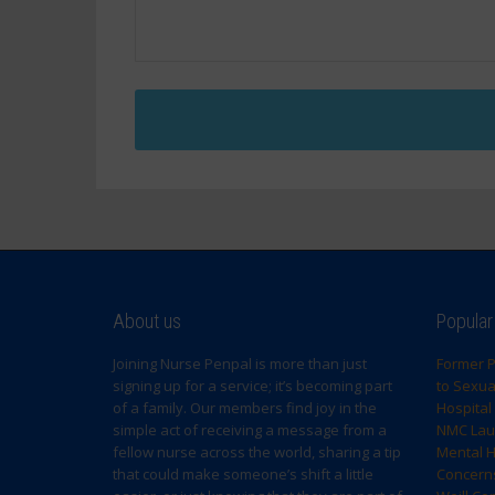
About us
Popular
Joining Nurse Penpal is more than just
Former P
signing up for a service; it’s becoming part
to Sexual
of a family. Our members find joy in the
Hospital
simple act of receiving a message from a
NMC Laun
fellow nurse across the world, sharing a tip
Mental H
that could make someone’s shift a little
Concern