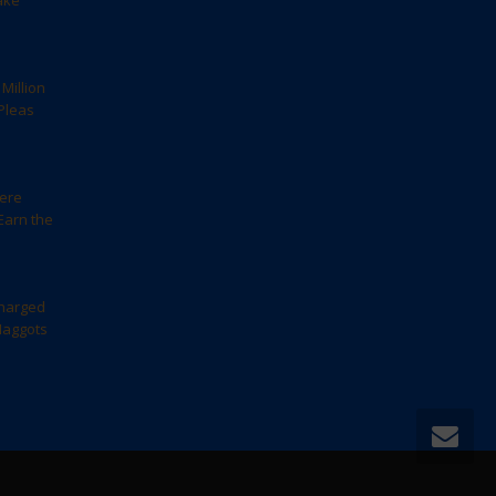
ake
Million
Pleas
here
Earn the
harged
Maggots