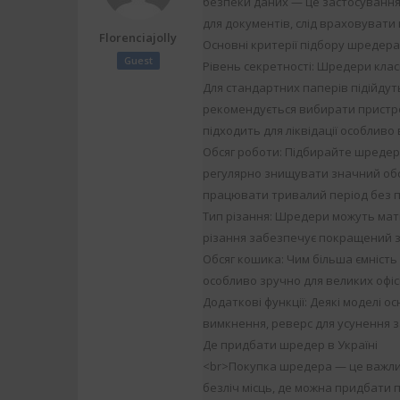
безпеки даних — це застосування
для документів, слід враховувати
Florenciajolly
Основні критерії підбору шредера
Guest
Рівень секретності: Шредери класи
Для стандартних паперів підійдуть 
рекомендується вибирати пристрої 
підходить для ліквідації особливо
Обсяг роботи: Підбирайте шредер
регулярно знищувати значний обся
працювати тривалий період без п
Тип різання: Шредери можуть мат
різання забезпечує покращений за
Обсяг кошика: Чим більша ємність
особливо зручно для великих офісі
Додаткові функції: Деякі моделі 
вимкнення, реверс для усунення з
Де придбати шредер в Україні
<br>Покупка шредера — це важлива
безліч місць, де можна придбати п