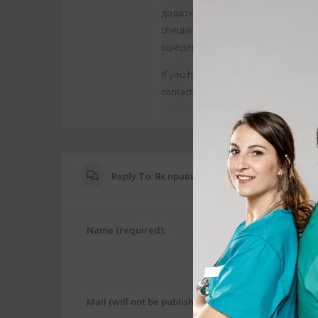
додаткові опції. Щоб придбати при
спеціалізованих магазинів технік
шредера сприяє оптимізації робочи
If you have any thoughts concernin
contact with us at the internet sіte.
Reply To: Як правильно вибрати знищувач 
Name (required):
Mail (will not be published) (required):