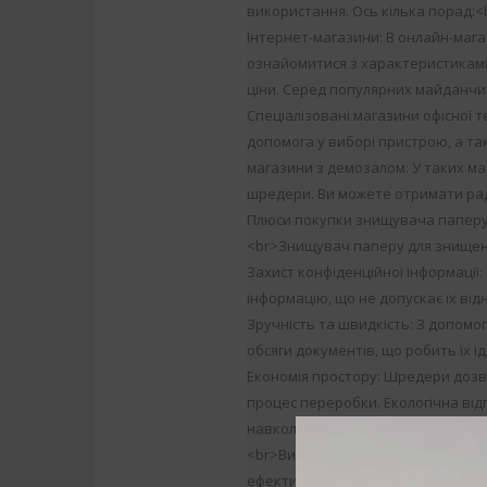
використання. Ось кілька порад:<
Інтернет-магазини: В онлайн-маг
ознайомитися з характеристиками
ціни. Серед популярних майданчи
Спеціалізовані магазини офісної т
допомога у виборі пристрою, а та
магазини з демозалом: У таких ма
шредери. Ви можете отримати рад
Плюси покупки знищувача папер
<br>Знищувач паперу для знищен
Захист конфіденційної інформації
інформацію, що не допускає їх ві
Зручність та швидкість: З допом
обсяги документів, що робить їх і
Економія простору: Шредери дозв
процес переробки. Екологічна ві
навколишнього середовища та зм
<br>Вибір шредера — це важливи
ефективності роботи офісу. Зверні