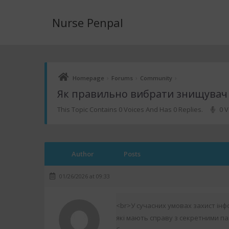
Nurse Penpal
›
›
›
Homepage
Forums
Community
Як правильно вибрати знищувач д
This Topic Contains 0 Voices And Has 0 Replies.
0 V
Author
Posts
01/26/2026 at 09:33
<br>У сучасних умовах захист інф
які мають справу з секретними п