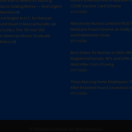
Record $544,000 Fine in Massive F
rnell Warns America’s Nursing
COVID Vaccine Card Scheme
sis Is Getting Worse — And Urgent
s Needed
(4)
07/12/2026
rial Begins in U.S. for Kenyan
New Jersey Nurses Linked to $20.7 
ound Dead in Massachusetts
(4)
Medicare Fraud Scheme as Guilty 
s Essibu: The 19-Year-Old
and Indictments Grow
n-American Nurse Graduate
07/11/2026
istory
(4)
Best States for Nurses in 2026: W
Registered Nurses, NPs and LPNs 
Most After Cost of Living
07/11/2026
Three Nursing Home Employees C
After Resident Found Covered in 
07/11/2026
© 2026 Nurse Penpal. All rights Reserved.