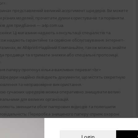
br>
азинах представлений великий асортимент шредерів. Ви можете
 різних моделей, прочитати думки користувачів та порівняти
ків для придбання — a4p.com.ua.
ехніки: Ці магазини надають консультації спеціалістів та
кож надають гарантійне та сервісне обслуговування. Інтернет-
газинах, як All4print-Надійний Компаньйон, також можна знайти
а продавця та отримати знижки або спеціальні пропозиції.
у
ня паперу пропонує кілька важливих переваг:<br>
: Шредери надійно ліквідують документи, що містять секретную
дновлення та неправомірне використання.
огою сучасних шредерів можна оперативно знищувати великі
деальними для великих організацій.
оляють зменшити обсяг паперових відходів та полегшити
дповідальність: Переробка знищеного паперу сприяє охороні
еншує негативний вплив на природу.
й крок для гарантування безпеки ваших даних та підвищення
ть увагу на рівень захисту, обсяг роботи, тип різання та
Login