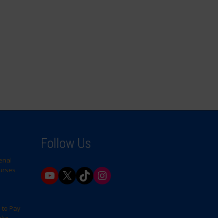
Follow Us
enal
Nurses
YouTube
X
TikTok
Instagram
 to Pay