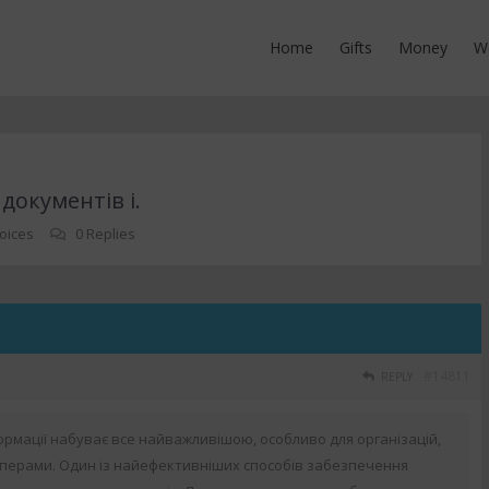
Home
Gifts
Money
W
окументів і.
oices
0 Replies
#14811
REPLY
ормації набуває все найважливішою, особливо для організацій,
аперами. Один із найефективніших способів забезпечення