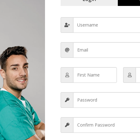
стрій в Україні, розгляньте пропозиції інтернет-магазинів,
и та торгівельних мереж електроніки. Правильний вибір
х процесів та гарантії конфіденційної інформації.<br>
g where and how to uѕe
шредер Rexel купити
, you ｃan make
документів і.