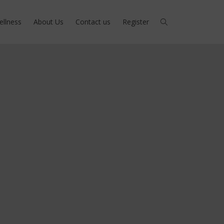
ellness
About Us
Contact us
Register