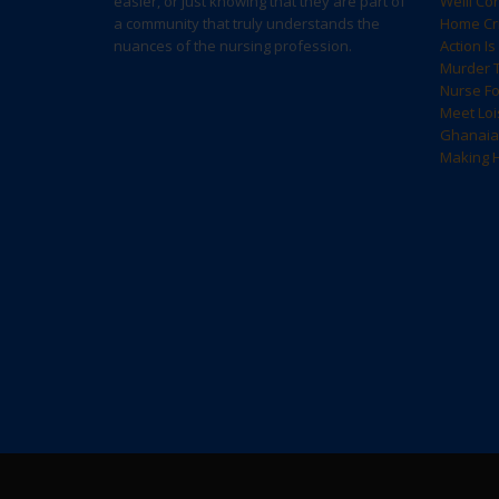
easier, or just knowing that they are part of
Weill Co
a community that truly understands the
Home Cri
nuances of the nursing profession.
Action I
Murder T
Nurse F
Meet Loi
Ghanaia
Making H