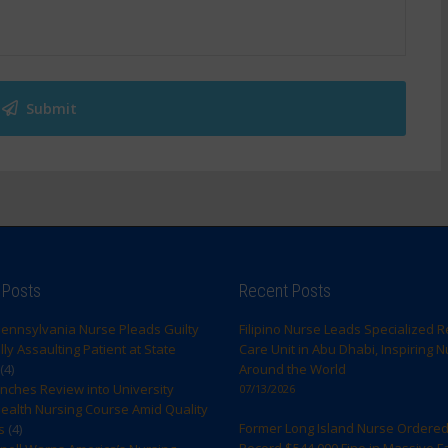
Submit
 Posts
Recent Posts
ennsylvania Nurse Pleads Guilty
Filipino Nurse Leads Specialized R
ly Assaulting Patient at State
Care Unit in Abu Dhabi, Inspiring 
(4)
Around the World
ches Review into University
07/13/2026
ealth Nursing Course Amid Quality
Former Long Island Nurse Ordered
s
(4)